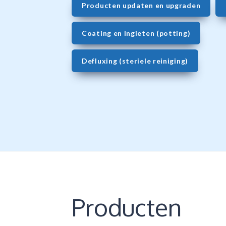
Producten updaten en upgraden
Coating en Ingieten (potting)
Defluxing (steriele reiniging)
Producten