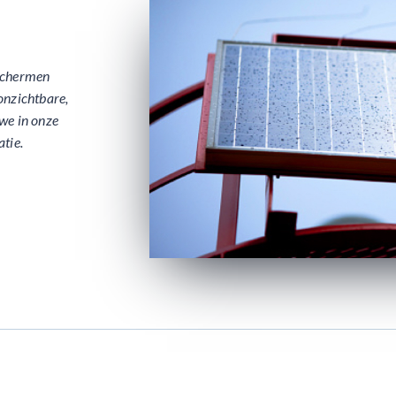
eschermen
onzichtbare,
we in onze
tie.