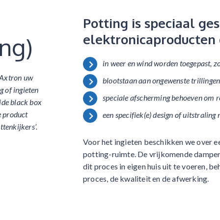
Potting is speciaal ge
elektronicaproducten 
ing)
in weer en wind worden toegepast, zoa
 Axtron uw
blootstaan aan ongewenste trillinge
 of ingieten
speciale afscherming behoeven om r
lide black box
e product
een specifiek(e) design of uitstralin
ttenkijkers’.
Voor het ingieten beschikken we over e
potting-ruimte. De vrijkomende dampen
dit proces in eigen huis uit te voeren, 
proces, de kwaliteit en de afwerking.