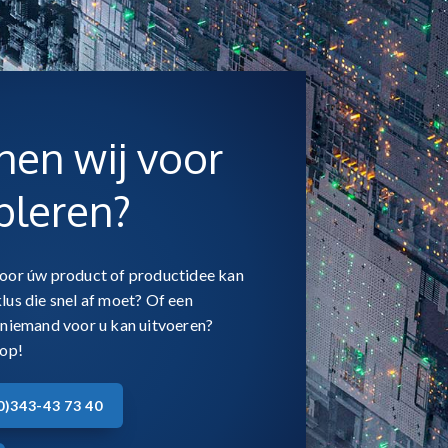
en wij voor
bleren?
oor úw product of productidee kan
us die snel af moet? Of een
niemand voor u kan uitvoeren?
 op!
(0)343-43 73 40