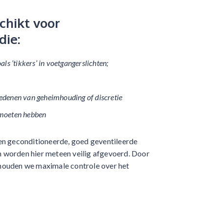
schikt voor
die:
ls ’tikkers’ in voetgangerslichten;
n
edenen van geheimhouding of discretie
g moeten hebben
en geconditioneerde, goed geventileerde
 worden hier meteen veilig afgevoerd. Door
behouden we maximale controle over het