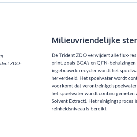
Milieuvriendelijke ster
De Trident ZDO verwijdert alle flux-re
an
print, zoals BGA’s en QFN-behuizingen 
ident ZDO-
ingebouwde recycler wordt het spoelwat
herverdeeld. Het spoelwater wordt cont
voorkomt dat verontreinigd spoelwater 
het spoelwater wordt continu gemeten v
Solvent Extract). Het reinigingsproces i
reinheidsniveau is bereikt.