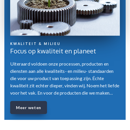
KWALITEIT & MILIEU
Focus op kwaliteit en planeet
Uiteraard voldoen onze processen, producten en
diensten aan alle kwaliteits- en milieu- standaarden
die voor uw product van toepassing zijn. Échte
kwaliteit zit echter dieper, vinden wij. Noem het liefde
voor het vak. En voor de producten die we maken…
Meer weten